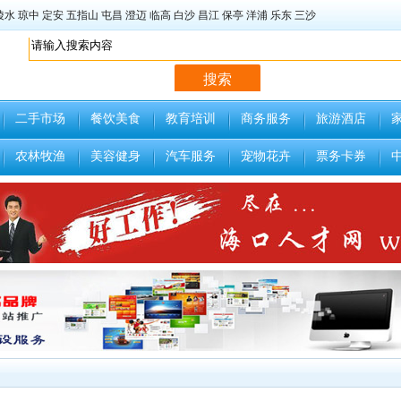
陵水
琼中
定安
五指山
屯昌
澄迈
临高
白沙
昌江
保亭
洋浦
乐东
三沙
二手市场
餐饮美食
教育培训
商务服务
旅游酒店
农林牧渔
美容健身
汽车服务
宠物花卉
票务卡券