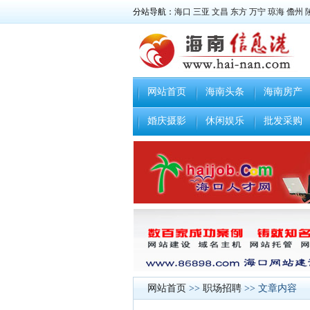
分站导航：
海口
三亚
文昌
东方
万宁
琼海
儋州
网站首页
海南头条
海南房产
婚庆摄影
休闲娱乐
批发采购
网站首页
>>
职场招聘
>> 文章内容