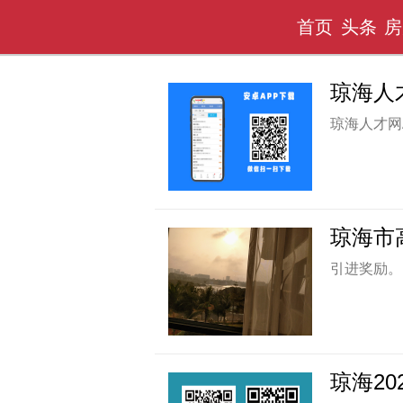
首页
头条
房
琼海人
琼海人才网
琼海市
引进奖励。
琼海2