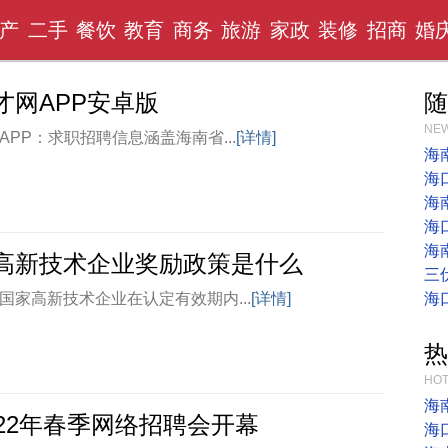
产
二手
餐饮
教育
商务
旅游
家政
装修
招商
婚
才网APP安卓版
随
NEW
APP：求职招聘信息涵盖海南省...
[详情]
海
海
海
海
海
高新技术企业奖励政策是什么
三
国家高新技术企业在认定有效期内...
[详情]
海
热
HOT
海
022年春季网络招聘会开幕
海