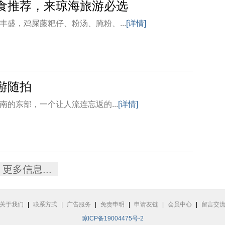
食推荐，来琼海旅游必选
丰盛，鸡屎藤粑仔、粉汤、腌粉、...
[详情]
游随拍
南的东部，一个让人流连忘返的...
[详情]
更多信息...
关于我们
|
联系方式
|
广告服务
|
免责申明
|
申请友链
|
会员中心
|
留言交
琼ICP备19004475号-2