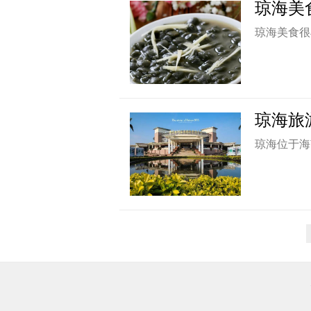
琼海美
琼海美食很
琼海旅
琼海位于海