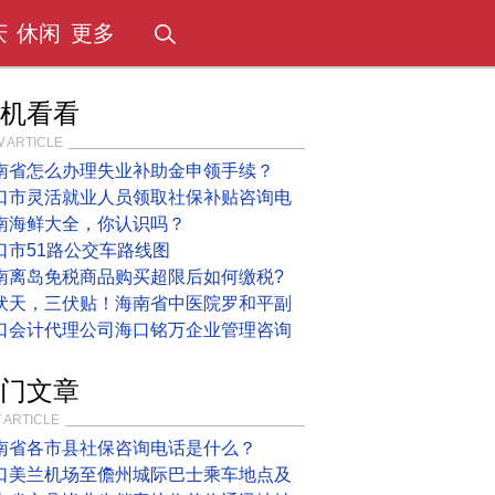
庆
休闲
更多
机看看
 ARTICLE
南省怎么办理失业补助金申领手续？
口市灵活就业人员领取社保补贴咨询电
南海鲜大全，你认识吗？
口市51路公交车路线图
南离岛免税商品购买超限后如何缴税?
伏天，三伏贴！海南省中医院罗和平副
口会计代理公司海口铭万企业管理咨询
门文章
 ARTICLE
南省各市县社保咨询电话是什么？
口美兰机场至儋州城际巴士乘车地点及